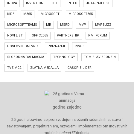
INOVA
INVENTION
IOT
IPITEX
JUTARNJI LIST
KIDE
M365
MICROSOFT
MICROSOFT365
MICROSOFTTEAMS
MR
MSRD
MVP
MVPBUZZ
NOVI LIST
OFFICE365
PARTNERSHIP
PMI FORUM
POSLOVNI DNEVNIK
PRIZNANJE
RINGS
SLOBODNA DALMACIJA
TECHNOLOGY
TOMISLAV BRONZIN
TVZ MC2
ZLATNA MEDALJA
ČASOPIS LIDER
godina zajedno
25 godina bavimo se proizvodnjom složenih računalnih sustava i
savjetovanjem, projektiranjem, razvojem i implementacijom inovativnih
mobilnih i
cloud IT
rješenja.