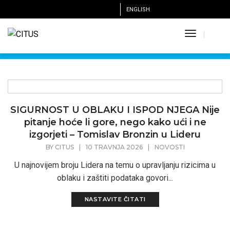
ENGLISH
Novosti
Toggle
gdje sve idemo i što sve radimo
Navigatio
SIGURNOST U OBLAKU I ISPOD NJEGA Nije
pitanje hoće li gore, nego kako ući i ne
izgorjeti – Tomislav Bronzin u Lideru
BY
CITUS
|
10 TRAVNJA 2026
|
NOVOSTI
U najnovijem broju Lidera na temu o upravljanju rizicima u
oblaku i zaštiti podataka govori...
NASTAVITE ČITATI