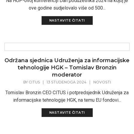
Na HUP-ovoj konferenciji Dan poduzetnika 2024 na kojoj je
ove godine sudjelovalo više od 500...
NASTAVITE ČITATI
Održana sjednica Udruženja za informacijske
tehnologije HGK – Tomislav Bronzin
moderator
BY
CITUS
|
13 STUDENOGA 2024
|
NOVOSTI
Tomislav Bronzin CEO CITUS i potpredsjednik Udruženja za
informacijske tehnologije HGK, na temu EU fondovi...
NASTAVITE ČITATI