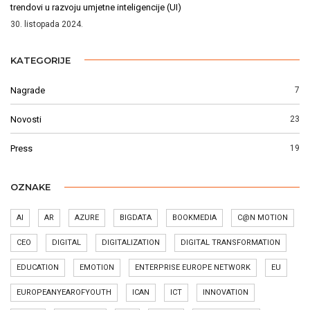
trendovi u razvoju umjetne inteligencije (UI)
30. listopada 2024.
KATEGORIJE
Nagrade
7
Novosti
23
Press
19
OZNAKE
AI
AR
AZURE
BIGDATA
BOOKMEDIA
C@N MOTION
CEO
DIGITAL
DIGITALIZATION
DIGITAL TRANSFORMATION
EDUCATION
EMOTION
ENTERPRISE EUROPE NETWORK
EU
EUROPEANYEAROFYOUTH
ICAN
ICT
INNOVATION