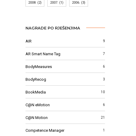
2008.
(2)
2007.
(1)
2006.
(3)
NAGRADE PO RJEŠENJIMA
AIR
9
AR Smart Name Tag
7
BodyMeasures
6
BodyRecog
3
BookMedia
10
C@N eMotion
6
C@N Motion
21
Competence Manager
1