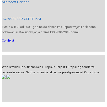
Microsoft Partner
ISO 9001-2015 CERTIFIKAT
Tvrtka CITUS od 2002. godine do danas ima uspostavljen i prikladno
održavan sustav upravljanja prema ISO 9001-2015 normi.
Certifikat
Web stranicu je sufinancirala Europska unija iz Europskog fonda za
regionalni razvoj. Sadržaj stranice isključiva je odgovornost Citus d.o.o.
© 2025 CITUS d.o.o. Sva prava pridržana