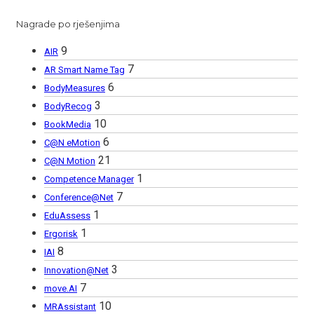
Nagrade po rješenjima
9
AIR
7
AR Smart Name Tag
6
BodyMeasures
3
BodyRecog
10
BookMedia
6
C@N eMotion
21
C@N Motion
1
Competence Manager
7
Conference@Net
1
EduAssess
1
Ergorisk
8
IAI
3
Innovation@Net
7
move.AI
10
MRAssistant