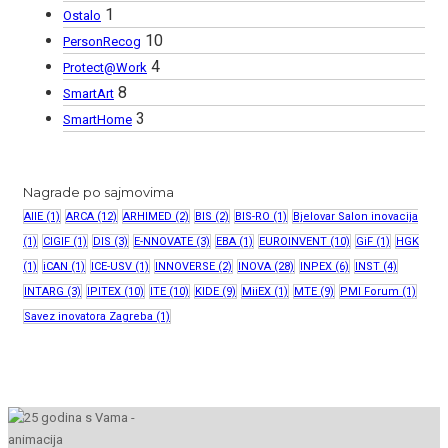
1
Ostalo
10
PersonRecog
4
Protect@Work
8
SmartArt
3
SmartHome
Nagrade po sajmovima
AIIE
(1)
ARCA
(12)
ARHIMED
(2)
BIS
(2)
BIS-RO
(1)
Bjelovar Salon inovacija
(1)
CIGIF
(1)
DIS
(3)
E-NNOVATE
(3)
EBA
(1)
EUROINVENT
(10)
GiF
(1)
HGK
(1)
iCAN
(1)
ICE-USV
(1)
INNOVERSE
(2)
INOVA
(28)
INPEX
(6)
INST
(4)
INTARG
(3)
IPITEX
(10)
ITE
(10)
KIDE
(9)
MiiEX
(1)
MTE
(9)
PMI Forum
(1)
Savez inovatora Zagreba
(1)