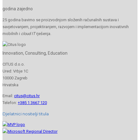
godina zajedno
25 godina bavimo se proizvodnjom složenih računalnih sustava i
savjetovanjem, projektiranjem, razvojem i implementacijom inovativnih
mobilnih i
cloud IT
rješenja.
Innovation, Consulting, Education
CITUS d.o.o.
Ured: Vrbje 1C
10000 Zagreb
Hrvatska
Email:
citus@citus.hr
Telefon:
+385 1 3667 120
Djelatnici nositelji titula