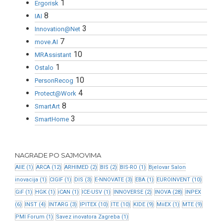
1
Ergorisk
8
IAI
3
Innovation@Net
7
move.AI
10
MRAssistant
1
Ostalo
10
PersonRecog
4
Protect@Work
8
SmartArt
3
SmartHome
NAGRADE PO SAJMOVIMA
AIIE
(1)
ARCA
(12)
ARHIMED
(2)
BIS
(2)
BIS-RO
(1)
Bjelovar Salon
inovacija
(1)
CIGIF
(1)
DIS
(3)
E-NNOVATE
(3)
EBA
(1)
EUROINVENT
(10)
GiF
(1)
HGK
(1)
iCAN
(1)
ICE-USV
(1)
INNOVERSE
(2)
INOVA
(28)
INPEX
(6)
INST
(4)
INTARG
(3)
IPITEX
(10)
ITE
(10)
KIDE
(9)
MiiEX
(1)
MTE
(9)
PMI Forum
(1)
Savez inovatora Zagreba
(1)