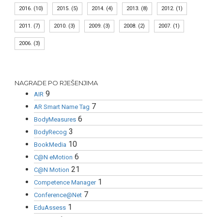
2016.
(10)
2015.
(5)
2014.
(4)
2013.
(8)
2012.
(1)
2011.
(7)
2010.
(3)
2009.
(3)
2008.
(2)
2007.
(1)
2006.
(3)
NAGRADE PO RJEŠENJIMA
9
AIR
7
AR Smart Name Tag
6
BodyMeasures
3
BodyRecog
10
BookMedia
6
C@N eMotion
21
C@N Motion
1
Competence Manager
7
Conference@Net
1
EduAssess