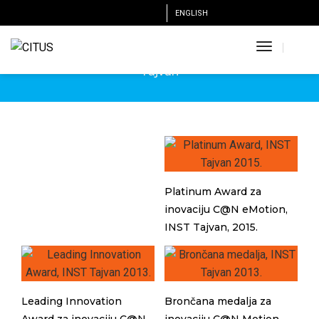
ENGLISH
INST
Toggle
International Invention Show & Technomart , Taipei,
Navigatio
Tajvan
Platinum Award za
inovaciju C@N eMotion,
INST Tajvan, 2015.
Leading Innovation
Brončana medalja za