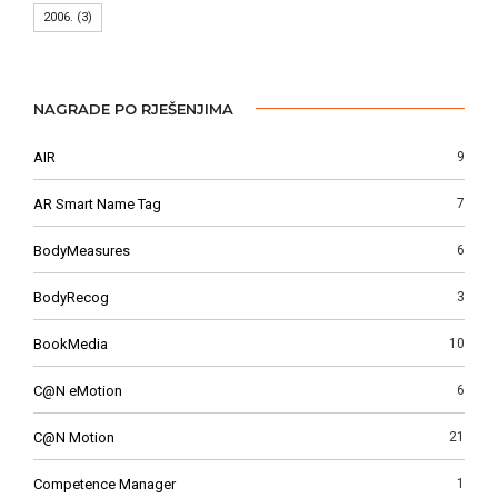
2006.
(3)
NAGRADE PO RJEŠENJIMA
AIR
9
AR Smart Name Tag
7
BodyMeasures
6
BodyRecog
3
BookMedia
10
C@N eMotion
6
C@N Motion
21
Competence Manager
1