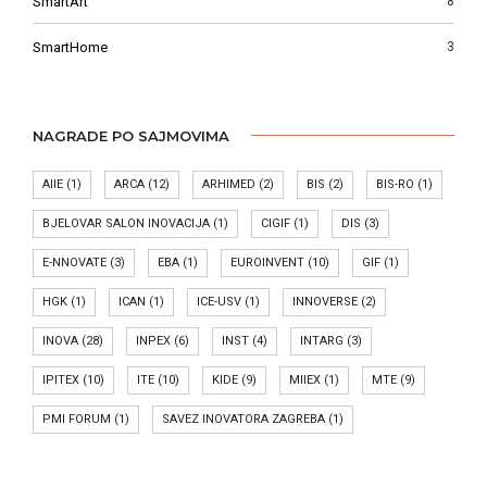
SmartArt
8
SmartHome
3
NAGRADE PO SAJMOVIMA
AIIE
(1)
ARCA
(12)
ARHIMED
(2)
BIS
(2)
BIS-RO
(1)
BJELOVAR SALON INOVACIJA
(1)
CIGIF
(1)
DIS
(3)
E-NNOVATE
(3)
EBA
(1)
EUROINVENT
(10)
GIF
(1)
HGK
(1)
ICAN
(1)
ICE-USV
(1)
INNOVERSE
(2)
INOVA
(28)
INPEX
(6)
INST
(4)
INTARG
(3)
IPITEX
(10)
ITE
(10)
KIDE
(9)
MIIEX
(1)
MTE
(9)
PMI FORUM
(1)
SAVEZ INOVATORA ZAGREBA
(1)