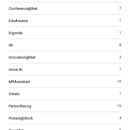
Conference@Net
7
EduAssess
1
Ergorisk
1
IAI
8
Innovation@Net
3
move.AI
7
MRAssistant
10
Ostalo
1
PersonRecog
10
Protect@Work
4