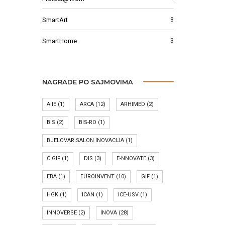
SmartArt
8
SmartHome
3
NAGRADE PO SAJMOVIMA
AIIE
(1)
ARCA
(12)
ARHIMED
(2)
BIS
(2)
BIS-RO
(1)
BJELOVAR SALON INOVACIJA
(1)
CIGIF
(1)
DIS
(3)
E-NNOVATE
(3)
EBA
(1)
EUROINVENT
(10)
GIF
(1)
HGK
(1)
ICAN
(1)
ICE-USV
(1)
INNOVERSE
(2)
INOVA
(28)