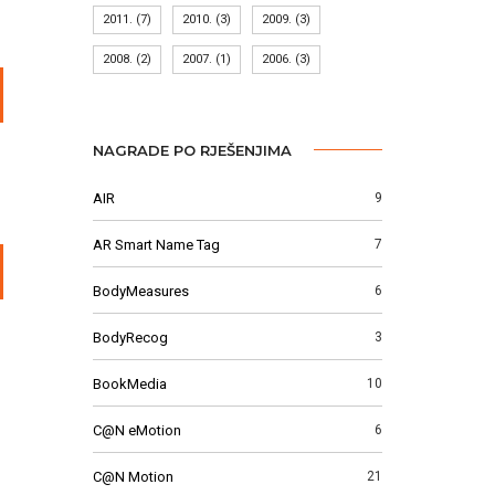
2011.
(7)
2010.
(3)
2009.
(3)
2008.
(2)
2007.
(1)
2006.
(3)
NAGRADE PO RJEŠENJIMA
AIR
9
AR Smart Name Tag
7
BodyMeasures
6
BodyRecog
3
BookMedia
10
C@N eMotion
6
C@N Motion
21