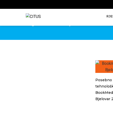
BOOKMEDIA
RJE
Nagrade za IT inovacije
Posebno p
tehnološk
BookMedia
Bjelovar 