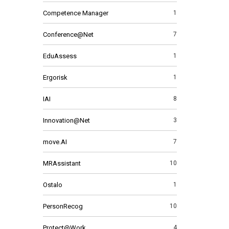
Competence Manager
1
Conference@Net
7
EduAssess
1
Ergorisk
1
IAI
8
Innovation@Net
3
move.AI
7
MRAssistant
10
Ostalo
1
PersonRecog
10
Protect@Work
4