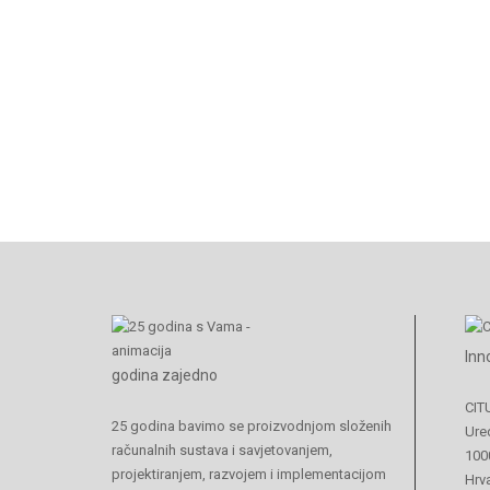
Inn
godina zajedno
CIT
25 godina bavimo se proizvodnjom složenih
Ured
računalnih sustava i savjetovanjem,
100
projektiranjem, razvojem i implementacijom
Hrv