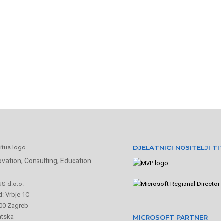
DJELATNICI NOSITELJI T
ovation, Consulting, Education
US d.o.o.
: Vrbje 1C
00 Zagreb
atska
MICROSOFT PARTNER