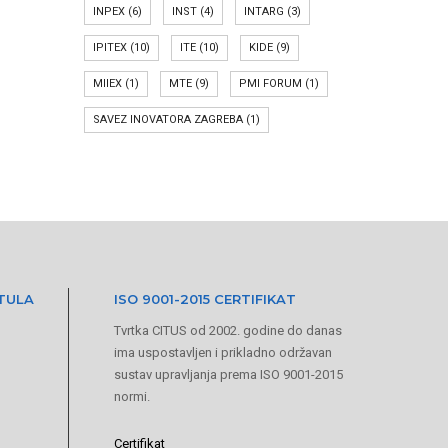
INPEX
(6)
INST
(4)
INTARG
(3)
IPITEX
(10)
ITE
(10)
KIDE
(9)
MIIEX
(1)
MTE
(9)
PMI FORUM
(1)
SAVEZ INOVATORA ZAGREBA
(1)
ITULA
ISO 9001-2015 CERTIFIKAT
Tvrtka CITUS od 2002. godine do danas
ima uspostavljen i prikladno održavan
sustav upravljanja prema ISO 9001-2015
normi.
Certifikat