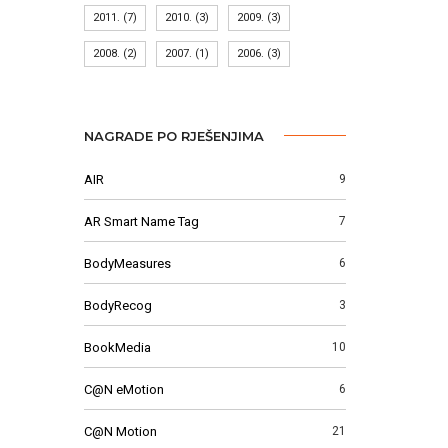
2011.
(7)
2010.
(3)
2009.
(3)
2008.
(2)
2007.
(1)
2006.
(3)
NAGRADE PO RJEŠENJIMA
AIR
9
AR Smart Name Tag
7
BodyMeasures
6
BodyRecog
3
BookMedia
10
C@N eMotion
6
C@N Motion
21