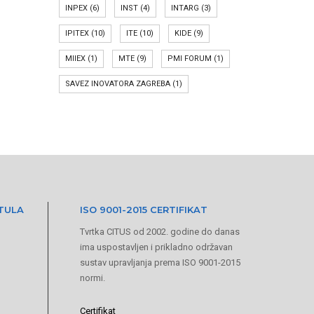
INPEX
(6)
INST
(4)
INTARG
(3)
IPITEX
(10)
ITE
(10)
KIDE
(9)
MIIEX
(1)
MTE
(9)
PMI FORUM
(1)
SAVEZ INOVATORA ZAGREBA
(1)
ITULA
ISO 9001-2015 CERTIFIKAT
Tvrtka CITUS od 2002. godine do danas
ima uspostavljen i prikladno održavan
sustav upravljanja prema ISO 9001-2015
normi.
Certifikat