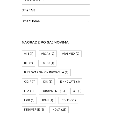
SmartArt
8
SmartHome
3
NAGRADE PO SAJMOVIMA
AIIE
(1)
ARCA
(12)
ARHIMED
(2)
BIS
(2)
BIS-RO
(1)
BJELOVAR SALON INOVACIJA
(1)
CIGIF
(1)
DIS
(3)
E-NNOVATE
(3)
EBA
(1)
EUROINVENT
(10)
GIF
(1)
HGK
(1)
ICAN
(1)
ICE-USV
(1)
INNOVERSE
(2)
INOVA
(28)