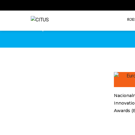
EBA
RJE
European Business Awards
Nacionaln
Innovati
Awards (E