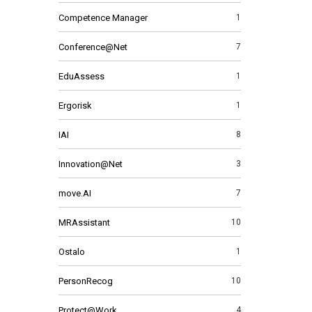
Competence Manager
1
Conference@Net
7
EduAssess
1
Ergorisk
1
IAI
8
Innovation@Net
3
move.AI
7
MRAssistant
10
Ostalo
1
PersonRecog
10
Protect@Work
4