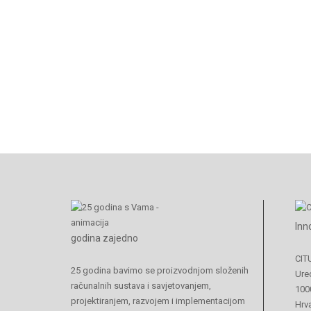
Inn
godina zajedno
CIT
25 godina bavimo se proizvodnjom složenih
Ured
računalnih sustava i savjetovanjem,
100
projektiranjem, razvojem i implementacijom
Hrv