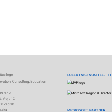
DJELATNICI NOSITELJI T
ovation, Consulting, Education
US d.o.o.
: Vrbje 1C
00 Zagreb
atska
MICROSOFT PARTNER